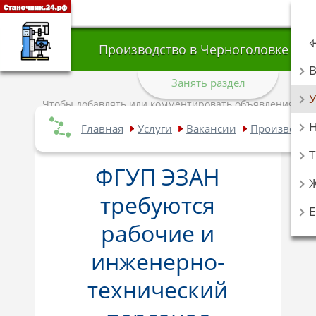
Производство в Черноголовке
Занять раздел
У
Чтобы добавлять или комментировать объявления,
авторизуйтесь
.
Главная
Услуги
Вакансии
Производст
Т
ФГУП ЭЗАН
требуются
рабочие и
инженерно-
технический